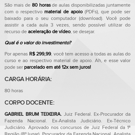
São mais de
80 horas
de aulas disponibilizadas juntamente
com o respectivo
material de apoio
(PDFs), que pode ser
baixado para o seu computador (download). Você pode
assistir a cada aula 3 vezes, sendo possível utilizar do
recurso de
aceleração de vídeo
, se desejar.
Qual é o valor do investimento?
Por apenas
R$ 299,99
, você tem acesso a todas as aulas do
curso e ao respectivo material de apoio. Ah, e esse valor
pode ser
parcelado em até 12x sem juros!
CARGA HORÁRIA:
80 horas
CORPO DOCENTE:
GABRIEL BRUM TEIXEIRA.
Juiz Federal. Ex-Procurador da
Fazenda Nacional. Ex-Analista Judiciário. Ex-Técnico
Judiciário. Aprovado nos concursos de Juiz Federal da 1ª
Região (8º lugar), Procurador da Fazenda Nacional, Analista